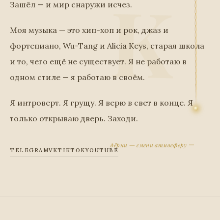
Зашёл — и мир снаружи исчез.
Моя музыка — это хип-хоп и рок, джаз и
фортепиано, Wu-Tang и Alicia Keys, старая школа
и то, чего ещё не существует. Я не работаю в
одном стиле — я работаю в своём.
Я интроверт. Я грущу. Я верю в свет в конце. Я
только открываю дверь. Заходи.
дёрни — смени атмосферу
TELEGRAM
VK
TIKTOK
YOUTUBE