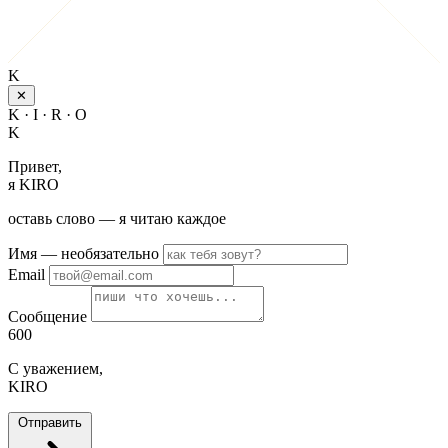
K
✕
K · I · R · O
K
Привет,
я KIRO
оставь слово — я читаю каждое
Имя
— необязательно
Email
Сообщение
600
С уважением,
KIRO
Отправить