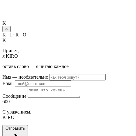
K
✕
K · I · R · O
K
Привет,
я KIRO
оставь слово — я читаю каждое
Имя
— необязательно
Email
Сообщение
600
С уважением,
KIRO
Отправить