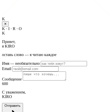
K
✕
K · I · R · O
K
Привет,
я KIRO
оставь слово — я читаю каждое
Имя
— необязательно
Email
Сообщение
600
С уважением,
KIRO
Отправить