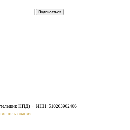
Подписаться
ательщик НПД) · ИНН: 510203902406
 использования