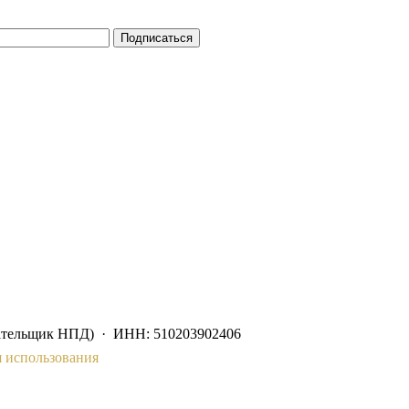
Подписаться
ательщик НПД) · ИНН: 510203902406
 использования