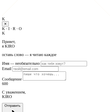
K
✕
K · I · R · O
K
Привет,
я KIRO
оставь слово — я читаю каждое
Имя
— необязательно
Email
Сообщение
600
С уважением,
KIRO
Отправить