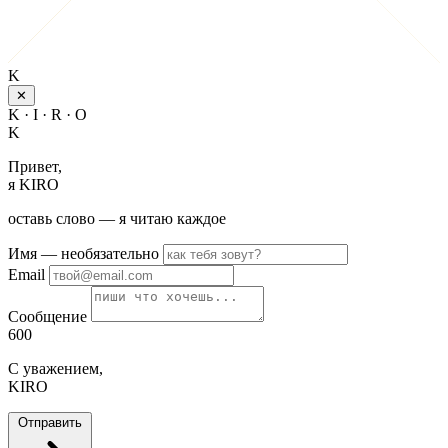
K
✕
K · I · R · O
K
Привет,
я KIRO
оставь слово — я читаю каждое
Имя
— необязательно
Email
Сообщение
600
С уважением,
KIRO
Отправить