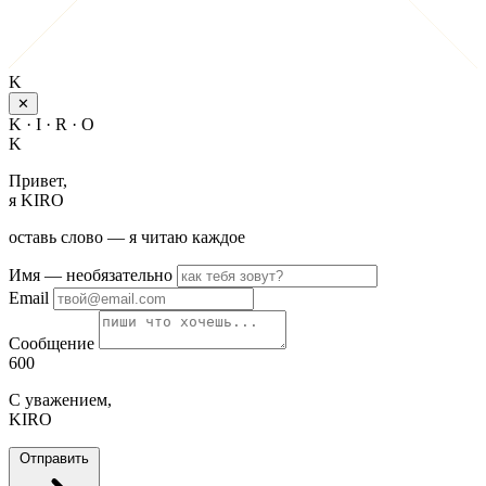
K
✕
K · I · R · O
K
Привет,
я KIRO
оставь слово — я читаю каждое
Имя
— необязательно
Email
Сообщение
600
С уважением,
KIRO
Отправить