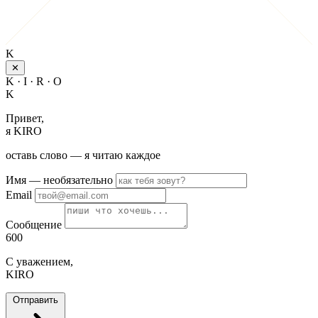
K
✕
K · I · R · O
K
Привет,
я KIRO
оставь слово — я читаю каждое
Имя
— необязательно
Email
Сообщение
600
С уважением,
KIRO
Отправить