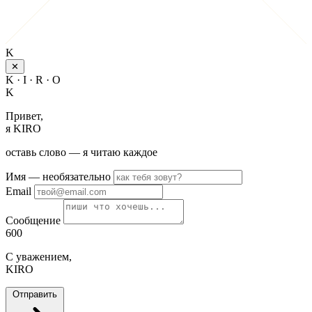
K
✕
K · I · R · O
K
Привет,
я KIRO
оставь слово — я читаю каждое
Имя
— необязательно
Email
Сообщение
600
С уважением,
KIRO
Отправить