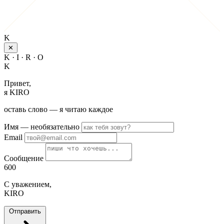
K
✕
K · I · R · O
K
Привет,
я KIRO
оставь слово — я читаю каждое
Имя
— необязательно
Email
Сообщение
600
С уважением,
KIRO
Отправить