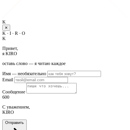
K
✕
K · I · R · O
K
Привет,
я KIRO
оставь слово — я читаю каждое
Имя
— необязательно
Email
Сообщение
600
С уважением,
KIRO
Отправить