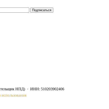
Подписаться
ательщик НПД) · ИНН: 510203902406
 использования