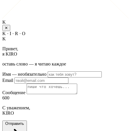
K
✕
K · I · R · O
K
Привет,
я KIRO
оставь слово — я читаю каждое
Имя
— необязательно
Email
Сообщение
600
С уважением,
KIRO
Отправить