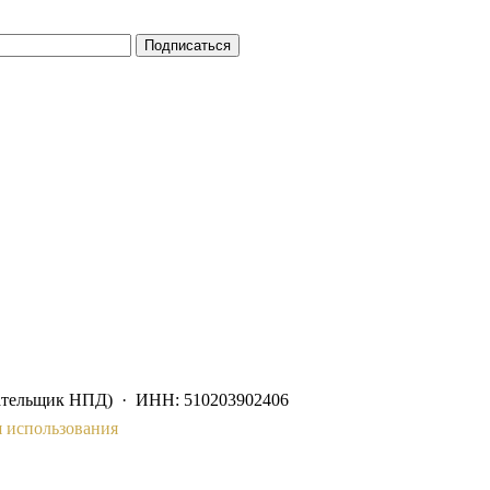
Подписаться
ательщик НПД) · ИНН: 510203902406
 использования