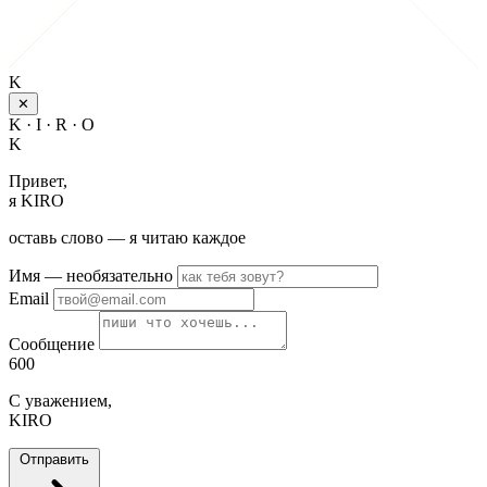
K
✕
K · I · R · O
K
Привет,
я KIRO
оставь слово — я читаю каждое
Имя
— необязательно
Email
Сообщение
600
С уважением,
KIRO
Отправить