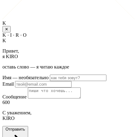
K
✕
K · I · R · O
K
Привет,
я KIRO
оставь слово — я читаю каждое
Имя
— необязательно
Email
Сообщение
600
С уважением,
KIRO
Отправить