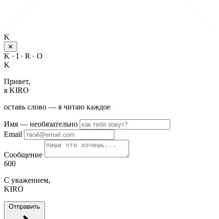
K
✕
K · I · R · O
K
Привет,
я KIRO
оставь слово — я читаю каждое
Имя
— необязательно
Email
Сообщение
600
С уважением,
KIRO
Отправить