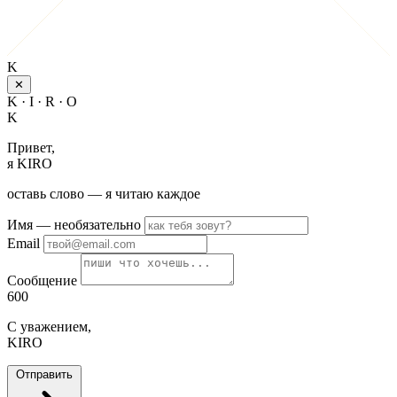
K
✕
K · I · R · O
K
Привет,
я KIRO
оставь слово — я читаю каждое
Имя
— необязательно
Email
Сообщение
600
С уважением,
KIRO
Отправить