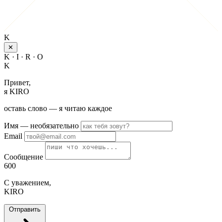
K
✕
K · I · R · O
K
Привет,
я KIRO
оставь слово — я читаю каждое
Имя
— необязательно
Email
Сообщение
600
С уважением,
KIRO
Отправить