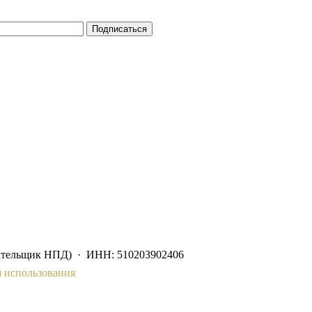
Подписаться
ательщик НПД) · ИНН: 510203902406
 использования