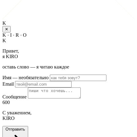
K
✕
K · I · R · O
K
Привет,
я KIRO
оставь слово — я читаю каждое
Имя
— необязательно
Email
Сообщение
600
С уважением,
KIRO
Отправить