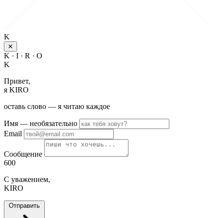
K
✕
K · I · R · O
K
Привет,
я KIRO
оставь слово — я читаю каждое
Имя
— необязательно
Email
Сообщение
600
С уважением,
KIRO
Отправить