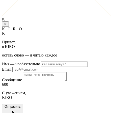
K
✕
K · I · R · O
K
Привет,
я KIRO
оставь слово — я читаю каждое
Имя
— необязательно
Email
Сообщение
600
С уважением,
KIRO
Отправить