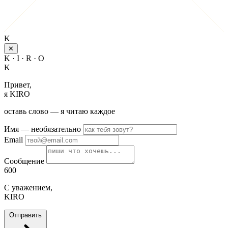
K
✕
K · I · R · O
K
Привет,
я KIRO
оставь слово — я читаю каждое
Имя
— необязательно
Email
Сообщение
600
С уважением,
KIRO
Отправить