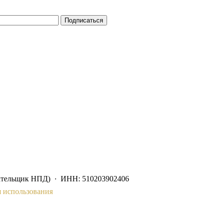
Подписаться
ательщик НПД) · ИНН: 510203902406
 использования