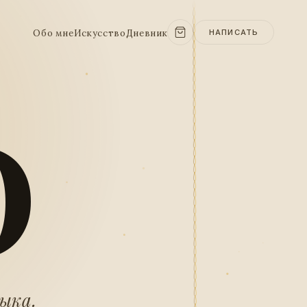
Обо мне
Искусство
Дневник
НАПИСАТЬ
O
зыка.