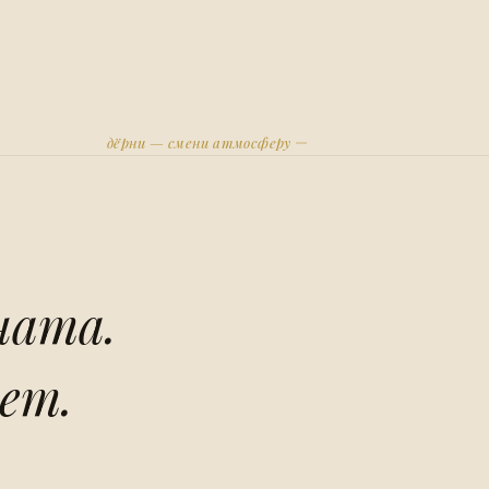
дёрни — смени атмосферу
ната.
ет.