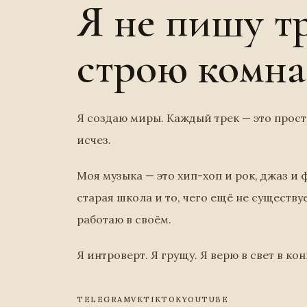
Я не пишу тр
строю комна
Я создаю миры. Каждый трек — это прос
исчез.
Моя музыка — это хип-хоп и рок, джаз и ф
старая школа и то, чего ещё не существуе
работаю в своём.
Я интроверт. Я грущу. Я верю в свет в ко
TELEGRAM
VK
TIKTOK
YOUTUBE