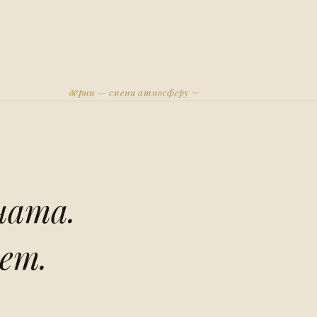
дёрни — смени атмосферу
ната.
ет.