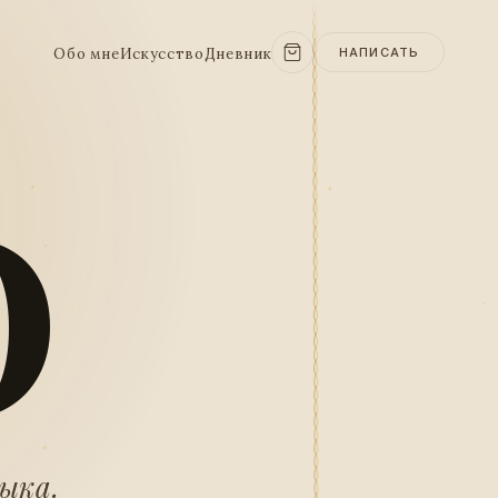
Обо мне
Искусство
Дневник
НАПИСАТЬ
O
зыка.