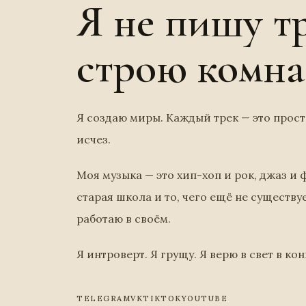
Я не пишу тр
строю комна
Я создаю миры. Каждый трек — это прос
исчез.
Моя музыка — это хип-хоп и рок, джаз и ф
старая школа и то, чего ещё не существуе
работаю в своём.
Я интроверт. Я грущу. Я верю в свет в ко
TELEGRAM
VK
TIKTOK
YOUTUBE