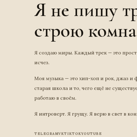
Я не пишу тр
строю комна
Я создаю миры. Каждый трек — это прос
исчез.
Моя музыка — это хип-хоп и рок, джаз и ф
старая школа и то, чего ещё не существуе
работаю в своём.
Я интроверт. Я грущу. Я верю в свет в ко
TELEGRAM
VK
TIKTOK
YOUTUBE