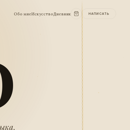
Обо мне
Искусство
Дневник
НАПИСАТЬ
O
зыка.