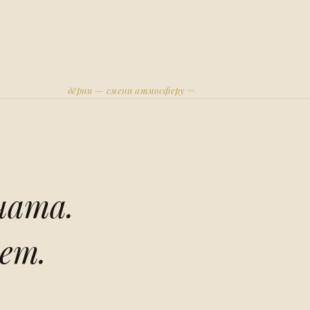
дёрни — смени атмосферу
ната.
ет.